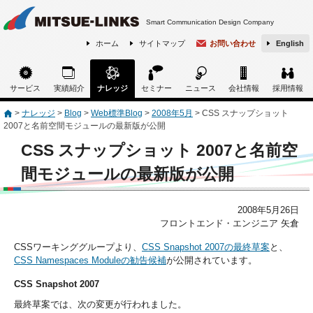
Smart Communication Design Company
ホーム
サイトマップ
お問い合わせ
English
サービス
実績紹介
ナレッジ
セミナー
ニュース
会社情報
採用情報
>
ナレッジ
>
Blog
>
Web標準Blog
>
2008年5月
>
CSS スナップショット
2007と名前空間モジュールの最新版が公開
CSS スナップショット 2007と名前空
間モジュールの最新版が公開
2008年5月26日
フロントエンド・エンジニア 矢倉
CSSワーキンググループより、
CSS Snapshot 2007の最終草案
と、
CSS Namespaces Moduleの勧告候補
が公開されています。
CSS Snapshot 2007
最終草案では、次の変更が行われました。