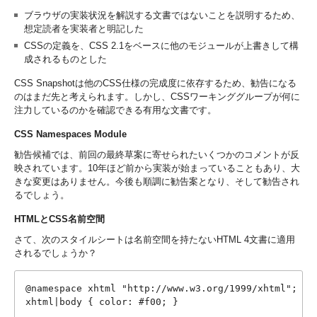
ブラウザの実装状況を解説する文書ではないことを説明するため、
想定読者を実装者と明記した
CSSの定義を、CSS 2.1をベースに他のモジュールが上書きして構
成されるものとした
CSS Snapshotは他のCSS仕様の完成度に依存するため、勧告になる
のはまだ先と考えられます。しかし、CSSワーキンググループが何に
注力しているのかを確認できる有用な文書です。
CSS Namespaces Module
勧告候補では、前回の最終草案に寄せられたいくつかのコメントが反
映されています。10年ほど前から実装が始まっていることもあり、大
きな変更はありません。今後も順調に勧告案となり、そして勧告され
るでしょう。
HTMLとCSS名前空間
さて、次のスタイルシートは名前空間を持たないHTML 4文書に適用
されるでしょうか？
@namespace xhtml "http://www.w3.org/1999/xhtml";

xhtml|body { color: #f00; }