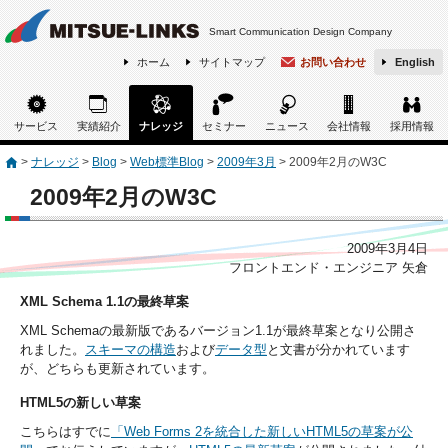
Smart Communication Design Company
ホーム
サイトマップ
お問い合わせ
English
サービス
実績紹介
ナレッジ
セミナー
ニュース
会社情報
採用情報
>
ナレッジ
>
Blog
>
Web標準Blog
>
2009年3月
>
2009年2月のW3C
2009年2月のW3C
2009年3月4日
フロントエンド・エンジニア 矢倉
XML Schema 1.1の最終草案
XML Schemaの最新版であるバージョン1.1が最終草案となり公開さ
れました。
スキーマの構造
および
データ型
と文書が分かれています
が、どちらも更新されています。
HTML5の新しい草案
こちらはすでに
「Web Forms 2を統合した新しいHTML5の草案が公