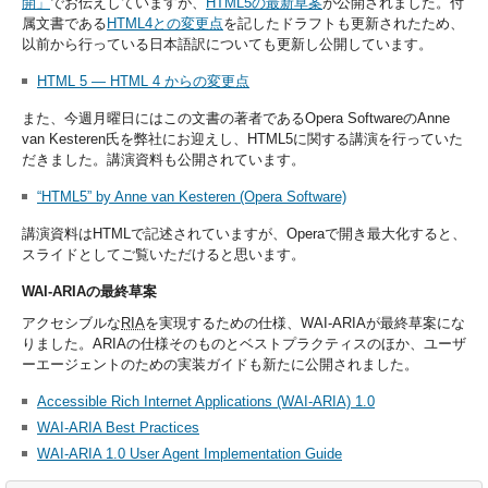
開」
でお伝えしていますが、
HTML5の最新草案
が公開されました。付
属文書である
HTML4との変更点
を記したドラフトも更新されたため、
以前から行っている日本語訳についても更新し公開しています。
HTML 5 ― HTML 4 からの変更点
また、今週月曜日にはこの文書の著者であるOpera SoftwareのAnne
van Kesteren氏を弊社にお迎えし、HTML5に関する講演を行っていた
だきました。講演資料も公開されています。
“HTML5” by Anne van Kesteren (Opera Software)
講演資料はHTMLで記述されていますが、Operaで開き最大化すると、
スライドとしてご覧いただけると思います。
WAI-ARIAの最終草案
アクセシブルな
RIA
を実現するための仕様、WAI-ARIAが最終草案にな
りました。ARIAの仕様そのものとベストプラクティスのほか、ユーザ
ーエージェントのための実装ガイドも新たに公開されました。
Accessible Rich Internet Applications (WAI-ARIA) 1.0
WAI-ARIA Best Practices
WAI-ARIA 1.0 User Agent Implementation Guide