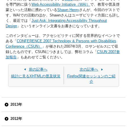
を専門的に扱う
Web Accessibility Initiative（WAI）
で、教育や普及啓
蒙といった活動に携わっている
Shawn Henry
さんが、今回のゲストで
す。WAIでの活動のほか、Shawnさんはユーザビリティ方面にも詳し
く、最近では「
Just Ask: Integrating Accessibility Throughout
Design
」というオンライン文書をお書きになっています。
このインタビューは、アクセシビリティに関する世界的なイベントで
ある「
CONFERENCE 2007 Technology & Persons with Disabilities
Conference（CSUN）
」が催された2007年3月、ロサンゼルスにて収
録したものです。CSUNにつきましては、弊社コラム「
CSUN 2007参
加報告
」もあわせてご覧ください。
前の記事へ
次の記事へ
統計に見るXHTMLの普及状況
Firefox関連セッションのご紹
介
2013年
2012年