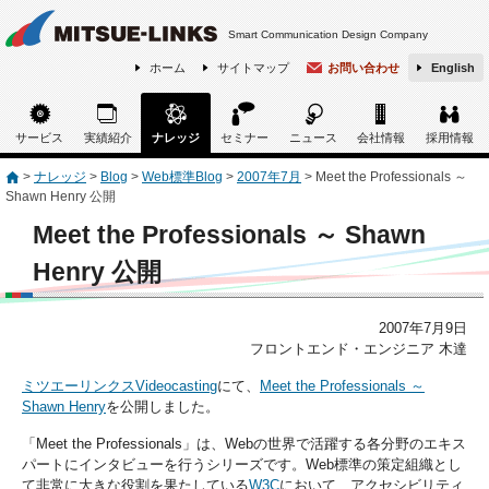
Smart Communication Design Company
ホーム
サイトマップ
お問い合わせ
English
サービス
実績紹介
ナレッジ
セミナー
ニュース
会社情報
採用情報
>
ナレッジ
>
Blog
>
Web標準Blog
>
2007年7月
>
Meet the Professionals ～
Shawn Henry 公開
Meet the Professionals ～ Shawn
Henry 公開
2007年7月9日
フロントエンド・エンジニア 木達
ミツエーリンクスVideocasting
にて、
Meet the Professionals ～
Shawn Henry
を公開しました。
「Meet the Professionals」は、Webの世界で活躍する各分野のエキス
パートにインタビューを行うシリーズです。Web標準の策定組織とし
て非常に大きな役割を果たしている
W3C
において、アクセシビリティ