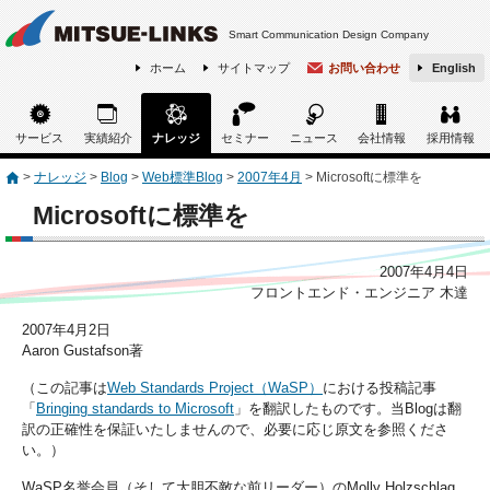
Smart Communication Design Company
ホーム
サイトマップ
お問い合わせ
English
サービス
実績紹介
ナレッジ
セミナー
ニュース
会社情報
採用情報
>
ナレッジ
>
Blog
>
Web標準Blog
>
2007年4月
>
Microsoftに標準を
Microsoftに標準を
2007年4月4日
フロントエンド・エンジニア 木達
2007年4月2日
Aaron Gustafson著
（この記事は
Web Standards Project（WaSP）
における投稿記事
「
Bringing standards to Microsoft
」を翻訳したものです。当Blogは翻
訳の正確性を保証いたしませんので、必要に応じ原文を参照くださ
い。）
WaSP名誉会員（そして大胆不敵な前リーダー）のMolly Holzschlag