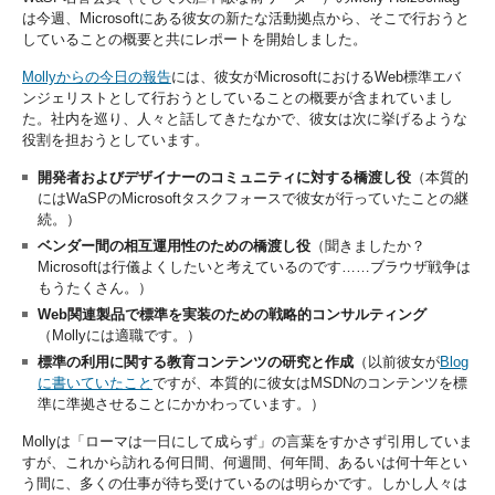
は今週、Microsoftにある彼女の新たな活動拠点から、そこで行おうと
していることの概要と共にレポートを開始しました。
Mollyからの今日の報告
には、彼女がMicrosoftにおけるWeb標準エバ
ンジェリストとして行おうとしていることの概要が含まれていまし
た。社内を巡り、人々と話してきたなかで、彼女は次に挙げるような
役割を担おうとしています。
開発者およびデザイナーのコミュニティに対する橋渡し役
（本質的
にはWaSPのMicrosoftタスクフォースで彼女が行っていたことの継
続。）
ベンダー間の相互運用性のための橋渡し役
（聞きましたか？
Microsoftは行儀よくしたいと考えているのです……ブラウザ戦争は
もうたくさん。）
Web関連製品で標準を実装のための戦略的コンサルティング
（Mollyには適職です。）
標準の利用に関する教育コンテンツの研究と作成
（以前彼女が
Blog
に書いていたこと
ですが、本質的に彼女はMSDNのコンテンツを標
準に準拠させることにかかわっています。）
Mollyは「ローマは一日にして成らず」の言葉をすかさず引用していま
すが、これから訪れる何日間、何週間、何年間、あるいは何十年とい
う間に、多くの仕事が待ち受けているのは明らかです。しかし人々は