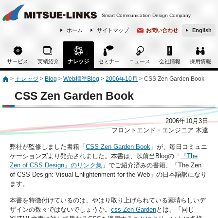
Smart Communication Design Company
ホーム
サイトマップ
お問い合わせ
English
サービス
実績紹介
ナレッジ
セミナー
ニュース
会社情報
採用情報
>
ナレッジ
>
Blog
>
Web標準Blog
>
2006年10月
>
CSS Zen Garden Book
CSS Zen Garden Book
2006年10月3日
フロントエンド・エンジニア 木達
弊社が監修しました書籍「
CSS Zen Garden Book
」が、毎日コミュニ
ケーションズより発売されました。本書は、以前当Blogの「
『The
Zen of CSS Design』のリンク集
」でご紹介済みの書籍、「The Zen
of CSS Design: Visual Enlightenment for the Web」の日本語訳になり
ます。
本書を特徴付けているのは、やはり取り上げられている素晴らしいデ
ザインの数々ではないでしょうか。
css Zen Garden
とは、
同じ