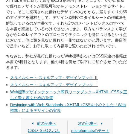
XHTML文書に対して異なるCSSを適用することにより、いかに多様
で優れたデザインが実現可能かをデモンストレーションするサイト
です。そこに投稿された優れたデザインのなかから、選りすぐりの36
のアイデアを題材として、デザイン原則やスタイルシートの作成法を
解説しているのが本書です。それら2つのメイントピックスのすべて
を本書が網羅しているわけではないにせよ、双方をバランスよく学び
ながらCSSレイアウトのプロセスやテクニックを身につけるという点
において、他に類を見ない優れた一冊ではないかと思います。書店等
で是非いちど、お手に取って内容等ご覧いただければ幸いです。
ちなみに、弊社が発行に携わったWeb標準あるいはCSS関連の書籍は
本書で5冊目となります。他の4冊も併せて以下にご紹介させていただ
きます。
スタイルシート スキルアップ・デザインブック Ⅱ
スタイルシート スキルアップ・デザインブック Ⅰ
Web標準デザインテクニック即戦ワークブック～XHTML+CSSを正
しく賢く書くための15問
Designing with Web Standards～XHTML+CSSを中心とした「Web
標準」によるデザインの実践
前の記事へ
次の記事へ
CSSとSEOスパム
microformatsのチート