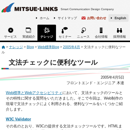
Smart Communication Design Company
ホーム
サイトマップ
お問い合わせ
English
サービス
実績紹介
ナレッジ
セミナー
ニュース
会社情報
採用情報
>
ナレッジ
>
Blog
>
Web標準Blog
>
2005年4月
>
文法チェックに便利なツー
ル
文法チェックに便利なツール
2005年4月5日
フロントエンド・エンジニア 木達
Web標準とWebアクセシビリティ
において、文法チェックのツールと
その特性に関する質問をいただきました。そこで今回は、Web制作の
現場で文法チェックによく利用される、便利なツールをいくつかご紹
介します。
W3C Validator
その名のとおり、W3Cの提供する文法チェックツールです。HTMLま