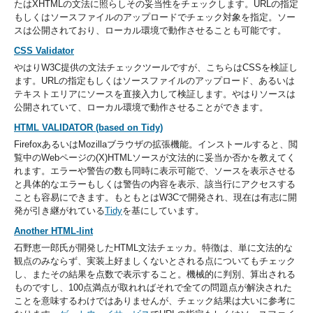
たはXHTMLの文法に照らしその妥当性をチェックします。URLの指定
もしくはソースファイルのアップロードでチェック対象を指定。ソー
スは公開されており、ローカル環境で動作させることも可能です。
CSS Validator
やはりW3C提供の文法チェックツールですが、こちらはCSSを検証し
ます。URLの指定もしくはソースファイルのアップロード、あるいは
テキストエリアにソースを直接入力して検証します。やはりソースは
公開されていて、ローカル環境で動作させることができます。
HTML VALIDATOR (based on Tidy)
FirefoxあるいはMozillaブラウザの拡張機能。インストールすると、閲
覧中のWebページの(X)HTMLソースが文法的に妥当か否かを教えてく
れます。エラーや警告の数も同時に表示可能で、ソースを表示させる
と具体的なエラーもしくは警告の内容を表示、該当行にアクセスする
ことも容易にできます。もともとはW3Cで開発され、現在は有志に開
発が引き継がれている
Tidy
を基にしています。
Another HTML-lint
石野恵一郎氏が開発したHTML文法チェッカ。特徴は、単に文法的な
観点のみならず、実装上好ましくないとされる点についてもチェック
し、またその結果を点数で表示すること。機械的に判別、算出される
ものですし、100点満点が取れればそれで全ての問題点が解決された
ことを意味するわけではありませんが、チェック結果は大いに参考に