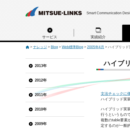
Smart Communication Des
サービス
実績紹介
>
ナレッジ
>
Blog
>
Web標準Blog
>
2005年4月
>
ハイブリッド
ハイブ
2013年
2012年
文法チェックに
2011年
ハイブリッド実
ハイブリッド実装
2010年
行うというもので
複数のtable
2009年
定するのが一般