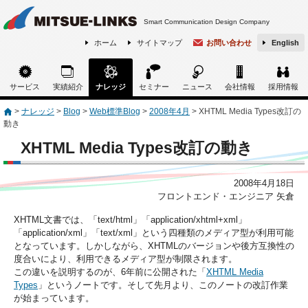
Smart Communication Design Company
ホーム
サイトマップ
お問い合わせ
English
サービス
実績紹介
ナレッジ
セミナー
ニュース
会社情報
採用情報
>
ナレッジ
>
Blog
>
Web標準Blog
>
2008年4月
>
XHTML Media Types改訂の
動き
XHTML Media Types改訂の動き
2008年4月18日
フロントエンド・エンジニア 矢倉
XHTML文書では、「text/html」「application/xhtml+xml」
「application/xml」「text/xml」という四種類のメディア型が利用可能
となっています。しかしながら、XHTMLのバージョンや後方互換性の
度合いにより、利用できるメディア型が制限されます。
この違いを説明するのが、6年前に公開された「
XHTML Media
Types
」というノートです。そして先月より、このノートの改訂作業
が始まっています。