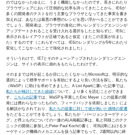
のではなかったゆえに、うまく機能しなかったのです。長きにわたり
ブラウザシェアにおいて圧倒的な比率を誇ってきたことから、IE6が
多くの開発者のテストを行う主要なブラウザとなってきた事実を書き
加えれば、あなたは最悪の事態のレシピを思い浮かべることができる
でしょう。開発者は、ブラウザの進化に伴いレンダリングエンジンが
アップデートされることを受け入れる選択をしたと知らずに、IE6に
表示されるレイアウトが正確であると仮定（またこの言葉が出まし
た）するのです（これらすべては、IE6のレンダリングが5年にわたり
変化してこなかったことで強化されました）。
そういうわけで、IE7とそのチューンアップされたレンダリングエン
ジンは、サイトの表示に崩れをもたらしたわけです。
そのままでは何が起こるか目にしたくなかったMicrosoftは、明示的な
選択によって標準サポートを有効にするより良い方法を探し、私たち
（WaSP）に助けを求めてきました。
A List Apart
に書いた記事では、
私たちが検討してきた経緯
について、より多くを読むことができま
す。
こちらの記事
では、WaSPを卒業したEric Meyer（この提案の開
発には携わらなかったものの、フィードバックを依頼しました）によ
る解説がなされており、
私たちの提案に対して彼が抱いた感情の変遷
をたどることができるでしょう。私たちが「バージョンターゲティン
グ」と呼ぶものについての一連の
ALA
掲載記事は、私と同様このテク
ニックの開発に参加したPeter Paul Kochの書く、IE8以降におけるタ
ーゲティング機構のメカニズムを扱う記事でもって、2週間以内に締