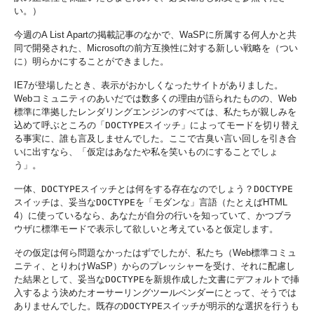
い。）
今週の
A List Apart
の掲載記事のなかで、WaSPに所属する何人かと共
同で開発された、Microsoftの
前方
互換性に対する新しい戦略を（つい
に）明らかにすることができました。
IE7が登場したとき、表示がおかしくなったサイトがありました。
Webコミュニティのあいだでは数多くの理由が語られたものの、Web
標準に準拠したレンダリングエンジンのすべては、私たちが親しみを
込めて呼ぶところの「
DOCTYPE
スイッチ」によってモードを切り替え
る事実に、誰も言及しませんでした。ここで古臭い言い回しを引き合
いに出すなら、「
仮定
は
あなた
や
私
を
笑いもの
にすることでしょ
う」。
一体、
DOCTYPE
スイッチとは何をする存在なのでしょう？
DOCTYPE
スイッチは、妥当な
DOCTYPE
を「モダンな」言語（たとえばHTML
4）に使っているなら、あなたが自分の行いを知っていて、かつブラ
ウザに標準モードで表示して欲しいと考えていると
仮定
します。
その仮定は何ら問題なかったはずでしたが、私たち（Web標準コミュ
ニティ、とりわけWaSP）からのプレッシャーを受け、それに配慮し
た結果として、妥当な
DOCTYPE
を新規作成した文書にデフォルトで挿
入するよう決めたオーサーリングツールベンダーにとって、そうでは
ありませんでした。既存の
DOCTYPE
スイッチが明示的な選択を行うも