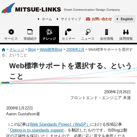
Smart Communication Design Company
ホーム
サイトマップ
お問い合わせ
English
サービス
実績紹介
ナレッジ
セミナー
ニュース
会社情報
採用情報
>
ナレッジ
>
Blog
>
Web標準Blog
>
2008年2月
>
Web標準サポートを選択す
る、ということ
Web標準サポートを選択する、という
こと
2008年2月26日
フロントエンド・エンジニア 木達
2008年1月22日
Aaron Gustafson著
（この記事は
Web Standards Project（WaSP）
における投稿記事
「
Opting-in to standards support
」を翻訳したものです。当Blogは翻
訳の正確性を保証いたしませんので、必要に応じ原文を参照くださ