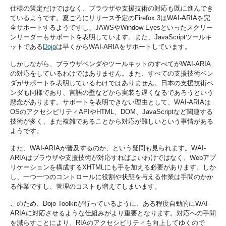
仕様の策定だけではなく、ブラウザや支援技術の対応も既に進んでき
ているようです。夏ごろにリリース予定のFirefox 3はWAI-ARIAを完
全サポートするようですし、JAWSやWindow-Eyesといったスクリー
ンリーダーもサポートを表明しています。また、JavaScriptツールキ
ットである
Dojo
は早くからWAI-ARIAをサポートしています。
しかしながら、ブラウザベンダやツールキットのすべてがWAI-ARIA
の対応をしているわけではありません。また、すべての支援技術ベン
ダがサポートを表明しているわけではありません。日本の支援技術ベ
ンダも同様であり、言語の壁などから実装も遅くなるであろうという
懸念があります。サポートを表明できない理由として、WAI-ARIAは
OSのアクセシビリティAPIやHTML、DOM、JavaScriptなど関連する
技術が多く、また複雑であることから対応が難しいという事情がある
ようです。
また、WAI-ARIAが普及するのか、という疑問も見られます。WAI-
ARIAはブラウザや支援技術が対応すればよいわけではなく、Webアプ
リケーションを構成するXHTMLにも手を加える必要があります。しか
し、一つ一つのコントロールに役割や状態を与える作業は手間のかか
る作業ですし、管理のコストも増えてしまいます。
このため、Dojo Toolkitが行っているように、ある程度自動的にWAI-
ARIAに対応させるような仕組みがより重要となります。対応への手間
を減らすことにより、RIAのアクセシビリティも向上してゆくので