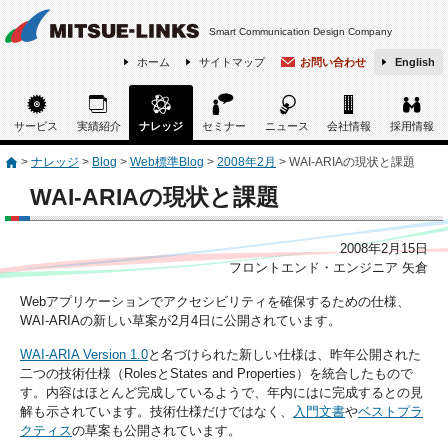
Smart Communication Design Company
ホーム
サイトマップ
お問い合わせ
English
サービス
実績紹介
ナレッジ
セミナー
ニュース
会社情報
採用情報
>
ナレッジ
>
Blog
>
Web標準Blog
>
2008年2月
>
WAI-ARIAの現状と課題
WAI-ARIAの現状と課題
2008年2月15日
フロントエンド・エンジニア 矢倉
Webアプリケーションでアクセシビリティを確保するための仕様、
WAI-ARIAの新しい草案が2月4日に公開されています。
WAI-ARIA Version 1.0
と名づけられた新しい仕様は、昨年公開された
二つの技術仕様（RolesとStates and Properties）を統合したもので
す。内容はほとんど完成しているようで、年内にはに完成するとの見
解も示されています。技術仕様だけではなく、
入門文書
や
ベストプラ
クティス
の草案も公開されています。