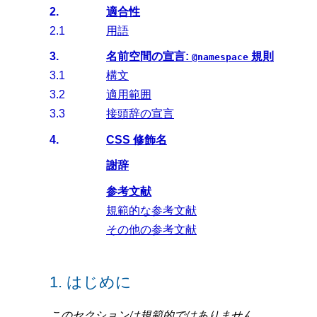
2.
適合性
2.1
用語
3.
名前空間の宣言:
規則
@namespace
3.1
構文
3.2
適用範囲
3.3
接頭辞の宣言
4.
CSS 修飾名
謝辞
参考文献
規範的な参考文献
その他の参考文献
1.
はじめに
このセクションは規範的ではありません。