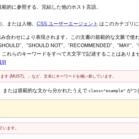
を規範的に参照する、完結した他のホスト言語。
の、または人物。
CSS ユーザーエージェント
はこのカテゴリに
の組み合わせにより表現されます。この文書の規範的な文脈で使われる
"、"SHOULD"、"SHOULD NOT"、"RECOMMENDED"、"MAY
、これらのキーワードをすべて大文字で記述することはありま
19]
す (MUST)。」など、文末にキーワードを補い表しています。
であるか、または規範的な文から分かれたうえで
がつ
class="example"
しています。