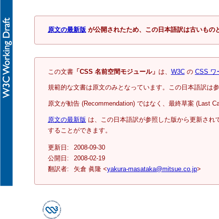
原文の最新版
が公開されたため、この日本語訳は古いもの
この文書
「CSS 名前空間モジュール」
は、
W3C
の
CSS 
規範的な文書は原文のみとなっています。この日本語訳は
原文が勧告 (Recommendation) ではなく、最終草案 (Last C
原文の最新版
は、この日本語訳が参照した版から更新され
することができます。
更新日:
2008-09-30
公開日:
2008-02-19
翻訳者:
矢倉
眞隆
<
yakura-masataka@mitsue.co.jp
>