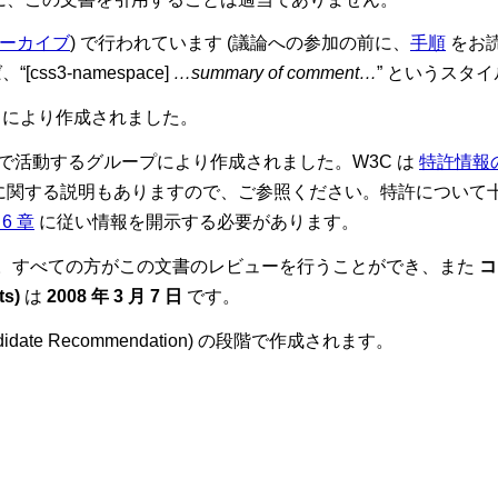
ーカイブ
) で行われています (議論への参加の前に、
手順
をお読
、“[
css3-namespace
]
…summary of comment…
” というスタ
により作成されました。
で活動するグループにより作成されました。W3C は
特許情報
に関する説明もありますので、ご参照ください。特許について
6 章
に従い情報を開示する必要があります。
。すべての方がこの文書のレビューを行うことができ、また
コ
s)
は
2008 年 3 月 7 日
です。
date Recommendation) の段階で作成されます。