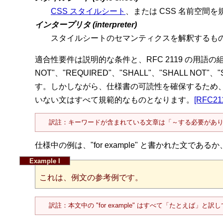
CSS スタイルシート
、または CSS 名前空間
インタープリタ (interpreter)
スタイルシートのセマンティクスを解釈するも
適合性要件は説明的な条件と、RFC 2119 の用語
NOT"、"REQUIRED"、"SHALL"、"SHALL NOT
す。しかしながら、仕様書の可読性を確保するため
いない文はすべて規範的なものとなります。
[RFC21
訳註：キーワードが含まれている文章は「～する必要がありま
仕様中の例は、"for example" と書かれた文
これは、例文の参考例です。
訳註：本文中の "for example" はすべて「たとえば」と訳