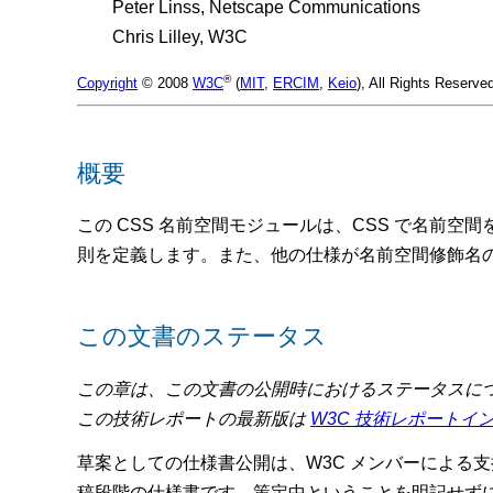
Peter Linss, Netscape Communications
Chris Lilley, W3C
®
Copyright
© 2008
W3C
(
MIT
,
ERCIM
,
Keio
), All Rights Reserv
概要
この CSS 名前空間モジュールは、CSS で名
則を定義します。また、他の仕様が名前空間修飾名
この文書のステータス
この章は、この文書の公開時におけるステータスにつ
この技術レポートの最新版は
W3C 技術レポートイ
草案としての仕様書公開は、W3C メンバーによる
稿段階の仕様書です。策定中ということを明記せず