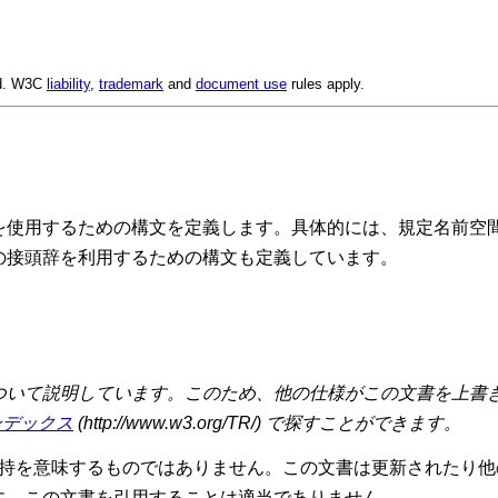
ed. W3C
liability
,
trademark
and
document use
rules apply.
前空間を使用するための構文を定義します。具体的には、規定名前
の接頭辞を利用するための構文も定義しています。
いて説明しています。このため、他の仕様がこの文書を上書き
ンデックス
(http://www.w3.org/TR/) で探すことができます。
支持を意味するものではありません。この文書は更新されたり
に、この文書を引用することは適当でありません。