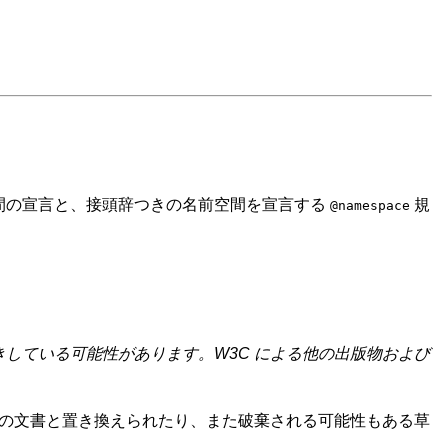
空間の宣言と、接頭辞つきの名前空間を宣言する
規
@namespace
している可能性があります。W3C による他の出版物および
他の文書と置き換えられたり、また破棄される可能性もある草