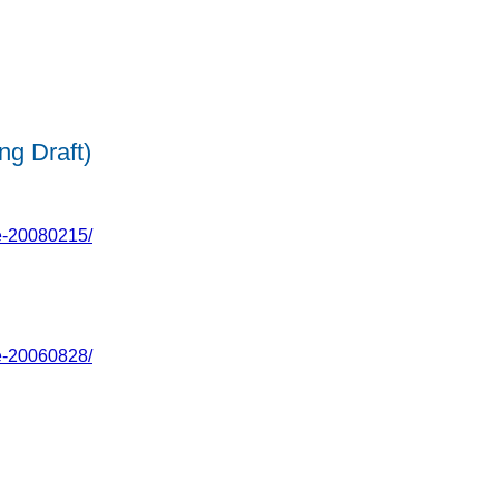
 Draft)
e-20080215/
e-20060828/