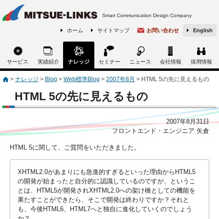
Smart Communication Design Company
ホーム
サイトマップ
お問い合わせ
English
サービス
実績紹介
ナレッジ
セミナー
ニュース
会社情報
採用情報
>
ナレッジ
>
Blog
>
Web標準Blog
>
2007年8月
>
HTML 5の先に見えるもの
HTML 5の先に見えるもの
2007年8月31日
フロントエンド・エンジニア 矢倉
HTML 5に関して、ご質問をいただきました。
XHTML2.0があまりにも急進的すぎるといった理由からHTML5
の開発が始まったと自分的に認識しているのですが、というこ
とは、HTML5が開発されXHTML2.0への架け橋としての機能を
果たすことができたら、そこで開発は終わりですか？それと
も、今後HTML6、HTML7へと独自に進化していくのでしょう
か？