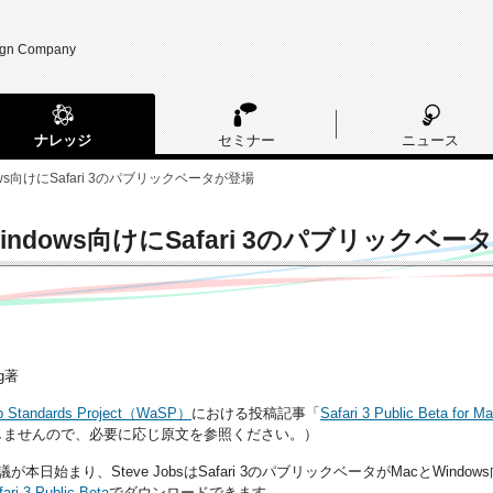
ign Company
ナレッジ
セミナー
ニュース
ows向けにSafari 3のパブリックベータが登場
indows向けにSafari 3のパブリックベー
ng著
 Standards Project（WaSP）
における投稿記事「
Safari 3 Public Beta for 
しませんので、必要に応じ原文を参照ください。）
会議が本日始まり、Steve JobsはSafari 3のパブリックベータがMacとW
fari 3 Public Beta
でダウンロードできます。