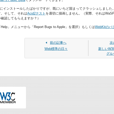
s XPにインストールしたばかりですが、既にいちど固まってクラッシュしました
す。そして、それは
Acid2テスト
を適切に描画しません。（実際、それはWaS
か確認してもらえますか？）
lp」メニューから「Report Bugs to Apple」を選択）もしくは
WebKitの
前の記事へ
次
Web標準の日々
新しいW3
グル