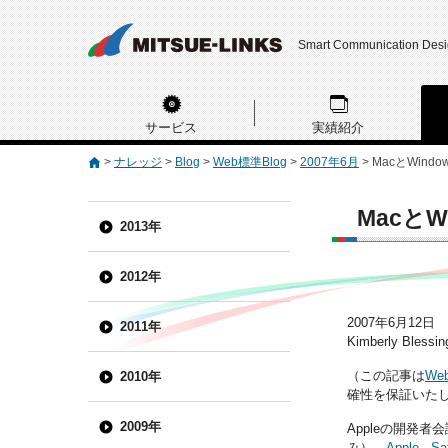
Smart Communication Des
サービス
実績紹介
>
ナレッジ
>
Blog
>
Web標準Blog
>
2007年6月
>
MacとWind
MacとW
2013年
2012年
2007年6月12日
2011年
Kimberly Blessi
（この記事は
Web
2010年
確性を保証いた
2009年
Appleの開発者
み）。
Apple - Sa