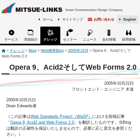
Smart Communication Design Company
ホーム
サイトマップ
お問い合わせ
English
サービス
実績紹介
ナレッジ
セミナー
ニュース
会社情報
採用情報
>
ナレッジ
>
Blog
>
Web標準Blog
>
2005年10月
>
Opera 9、Acid2そして
Web Forms 2.0
Opera 9、Acid2そしてWeb Forms 2.0
2005年10月22日
フロントエンド・エンジニア 木達
2005年10月21日
Dean Edwards著
（この記事は
Web Standards Project（WaSP）
における投稿記事
「
Opera 9, Acid2 and Web Forms 2.0
」を翻訳したものです。当Blog
は翻訳の正確性を保証いたしませんので、必要に応じ原文を参照くだ
さい。）