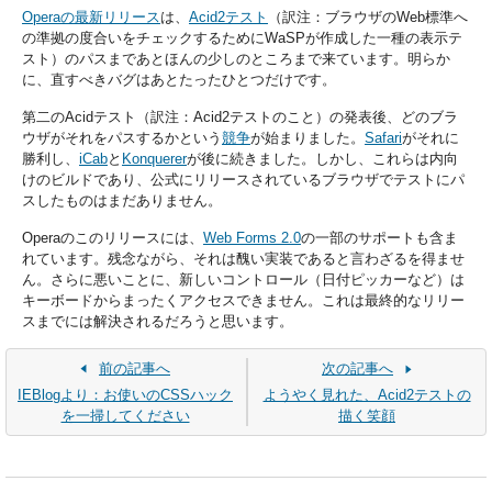
Operaの最新リリース
は、
Acid2テスト
（訳注：ブラウザのWeb標準へ
の準拠の度合いをチェックするためにWaSPが作成した一種の表示テ
スト）のパスまであとほんの少しのところまで来ています。明らか
に、直すべきバグはあとたったひとつだけです。
第二のAcidテスト（訳注：Acid2テストのこと）の発表後、どのブラ
ウザがそれをパスするかという
競争
が始まりました。
Safari
がそれに
勝利し、
iCab
と
Konquerer
が後に続きました。しかし、これらは内向
けのビルドであり、公式にリリースされているブラウザでテストにパ
スしたものはまだありません。
Operaのこのリリースには、
Web Forms 2.0
の一部のサポートも含ま
れています。残念ながら、それは醜い実装であると言わざるを得ませ
ん。さらに悪いことに、新しいコントロール（日付ピッカーなど）は
キーボードからまったくアクセスできません。これは最終的なリリー
スまでには解決されるだろうと思います。
前の記事へ
次の記事へ
IEBlogより：お使いのCSSハック
ようやく見れた、Acid2テストの
を一掃してください
描く笑顔